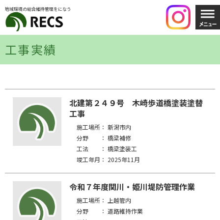
地域環境の総合維持管理をになう
工事実績
北建第２４９号 木崎歩道橋塗装塗替
工事
施工場所：
新潟市内
分野 ：
橋梁補修
工法 ：
橋梁塗装工
竣工年月：
2025年11月
令和７年度関川・姫川堤防管理作業
施工場所：
上越管内
分野 ：
道路維持作業