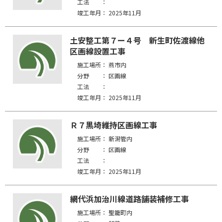
工法 ：
竣工年月：
2025年11月
土安整工第７ー４号 新生町佐渡線他
区画線設置工事
施工場所：
燕市内
分野 ：
区画線
工法 ：
竣工年月：
2025年11月
Ｒ７黒埼維持区画線工事
施工場所：
新潟管内
分野 ：
区画線
工法 ：
竣工年月：
2025年11月
網代浜加治川線道路舗装補修工事
施工場所：
聖籠町内