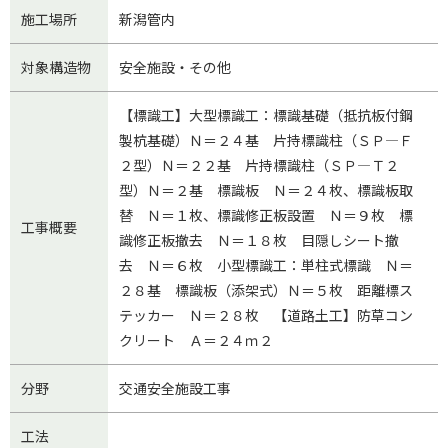
施工場所
新潟管内
対象構造物
安全施設・その他
【標識工】大型標識工：標識基礎（抵抗板付鋼
製杭基礎）Ｎ＝２４基 片持標識柱（ＳＰ―Ｆ
２型）Ｎ＝２２基 片持標識柱（ＳＰ―Ｔ２
型）Ｎ＝２基 標識板 Ｎ＝２４枚、標識板取
替 Ｎ＝１枚、標識修正板設置 Ｎ＝９枚 標
工事概要
識修正板撤去 Ｎ＝１８枚 目隠しシート撤
去 Ｎ＝６枚 小型標識工：単柱式標識 Ｎ＝
２８基 標識板（添架式）Ｎ＝５枚 距離標ス
テッカー Ｎ＝２８枚 【道路土工】防草コン
クリート Ａ＝２４ｍ２
分野
交通安全施設工事
工法