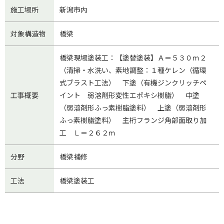
施工場所
新潟市内
対象構造物
橋梁
橋梁現場塗装工：【塗替塗装】Ａ＝５３０ｍ２
（清掃・水洗い、素地調整：１種ケレン（循環
式ブラスト工法） 下塗（有機ジンクリッチペ
工事概要
イント 弱溶剤形変性エポキシ樹脂） 中塗
（弱溶剤形ふっ素樹脂塗料） 上塗（弱溶剤形
ふっ素樹脂塗料） 主桁フランジ角部面取り加
工 Ｌ＝２６２ｍ
分野
橋梁補修
工法
橋梁塗装工