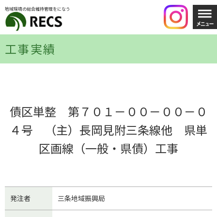
地域環境の総合維持管理をになう
工事実績
債区単整 第７０１－００－００－０
４号 （主）長岡見附三条線他 県単
区画線（一般・県債）工事
発注者
三条地域振興局