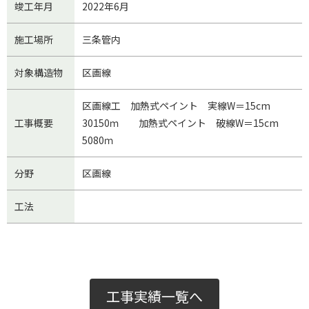
竣工年月
2022年6月
施工場所
三条管内
対象構造物
区画線
区画線工 加熱式ペイント 実線W＝15cm
工事概要
30150ｍ 加熱式ペイント 破線W＝15cm
5080ｍ
分野
区画線
工法
工事実績一覧へ