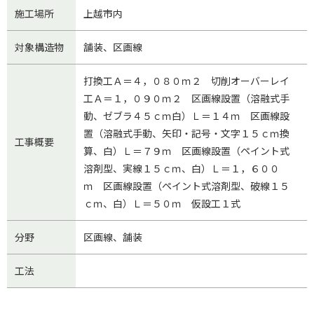
施工場所
上越市内
対象構造物
舗装、区画線
打換工Ａ＝４，０８０ｍ２ 切削オーバーレイ
工Ａ＝１，０９０ｍ２ 区画線設置（溶融式手
動、ゼブラ４５ｃｍ白）Ｌ＝１４ｍ 区画線設
置（溶融式手動、矢印・記号・文字１５ｃｍ換
工事概要
算、白）Ｌ＝７９ｍ 区画線設置（ペイント式
溶剤型、実線１５ｃｍ、白）Ｌ＝１，６００
ｍ 区画線設置（ペイント式溶剤型、破線１５
ｃｍ、白）Ｌ＝５０ｍ 仮設工１式
分野
区画線
舗装
工法