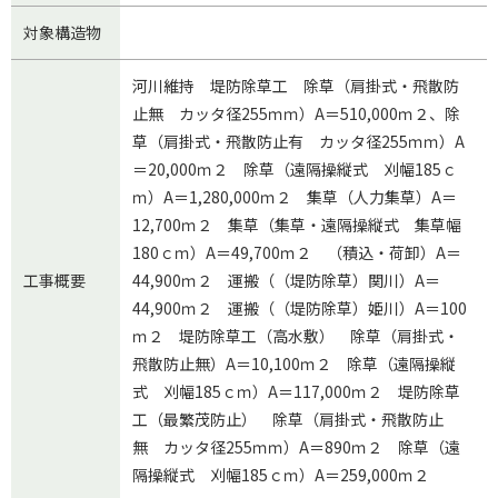
対象構造物
河川維持 堤防除草工 除草（肩掛式・飛散防
止無 カッタ径255ｍｍ）A＝510,000ｍ２、除
草（肩掛式・飛散防止有 カッタ径255ｍｍ）A
＝20,000ｍ２ 除草（遠隔操縦式 刈幅185ｃ
ｍ）A＝1,280,000ｍ２ 集草（人力集草）A＝
12,700ｍ２ 集草（集草・遠隔操縦式 集草幅
180ｃｍ）A＝49,700ｍ２ （積込・荷卸）A＝
工事概要
44,900ｍ２ 運搬（（堤防除草）関川）A＝
44,900ｍ２ 運搬（（堤防除草）姫川）A＝100
ｍ２ 堤防除草工（高水敷） 除草（肩掛式・
飛散防止無）A＝10,100ｍ２ 除草（遠隔操縦
式 刈幅185ｃｍ）A＝117,000ｍ２ 堤防除草
工（最繁茂防止） 除草（肩掛式・飛散防止
無 カッタ径255ｍｍ）A＝890ｍ２ 除草（遠
隔操縦式 刈幅185ｃｍ）A＝259,000ｍ２