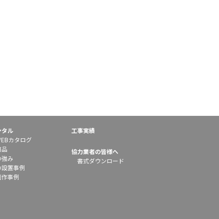
ンタル
工事実績
EBカタログ
商品
協力業者の皆様へ
の強み
書式ダウンロード
の設置事例
制作事例