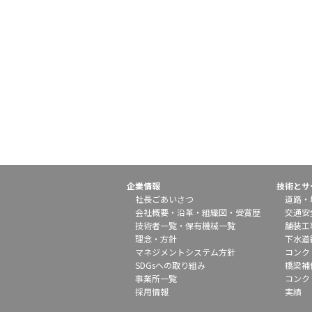
企業情報
技術とサ
社長ごあいさつ
道路・
会社概要
・
沿革
・
組織図
・
受賞歴
交通安
技術者一覧
・
保有機械一覧
舗装工
理念・方針
下水道
マネジメントシステム方針
コンク
SDGsへの取り組み
橋梁補
事業所一覧
コンク
採用情報
実績