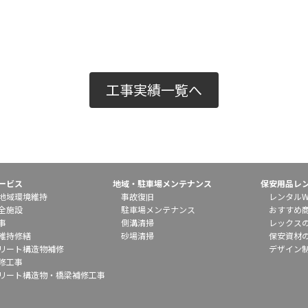
工事実績一覧へ
ービス
地域・駐車場メンテナンス
保安用品レ
地域環境維持
事故復旧
レンタルW
全施設
駐車場メンテナンス
おすすめ
事
側溝清掃
レックス
維持修繕
砂場清掃
保安資材
リート構造物補修
デザイン
修工事
リート構造物・橋梁補修工事