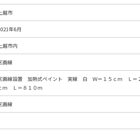
上越市
2021年6月
上越市内
区画線
区画線設置 加熱式ペイント 実線 白 Ｗ＝１５ｃｍ Ｌ＝
ｃｍ Ｌ＝８１０ｍ
区画線