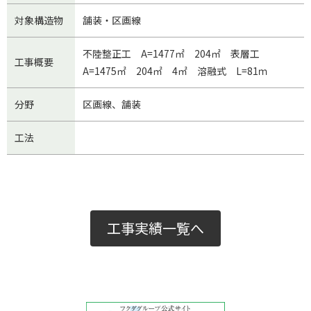
対象構造物
舗装・区画線
不陸整正工 A=1477㎡ 204㎡ 表層工
工事概要
A=1475㎡ 204㎡ 4㎡ 溶融式 L=81ｍ
分野
区画線
舗装
工法
工事実績一覧へ