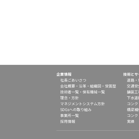
企業情報
技術とサ
社長ごあいさつ
道路・
会社概要
・
沿革
・
組織図
・
受賞歴
交通安
技術者一覧
・
保有機械一覧
舗装工
理念・方針
下水道
マネジメントシステム方針
コンク
SDGsへの取り組み
橋梁補
事業所一覧
コンク
採用情報
実績