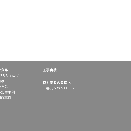
ンタル
工事実績
EBカタログ
商品
協力業者の皆様へ
の強み
書式ダウンロード
の設置事例
制作事例