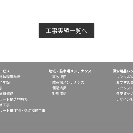
工事実績一覧へ
ービス
地域・駐車場メンテナンス
保安用品レ
地域環境維持
事故復旧
レンタルW
全施設
駐車場メンテナンス
おすすめ
事
側溝清掃
レックス
維持修繕
砂場清掃
保安資材
リート構造物補修
デザイン
修工事
リート構造物・橋梁補修工事