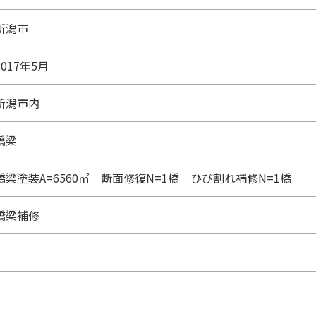
新潟市
2017年5月
新潟市内
橋梁
橋梁塗装A=6560㎡ 断面修復N=1橋 ひび割れ補修N=1橋
橋梁補修