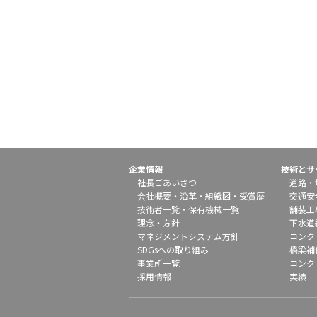
企業情報
技術とサ
社長ごあいさつ
道路・
会社概要
・
沿革
・
組織図
・
受賞歴
交通安
技術者一覧
・
保有機械一覧
舗装工
理念・方針
下水道
マネジメントシステム方針
コンク
SDGsへの取り組み
橋梁補
事業所一覧
コンク
採用情報
実績