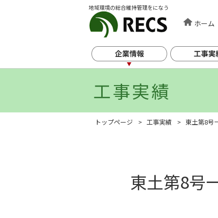
地域環境の総合維持管理をになう
ホーム
工事実績
トップページ
工事実績
東土第8号
東土第8号