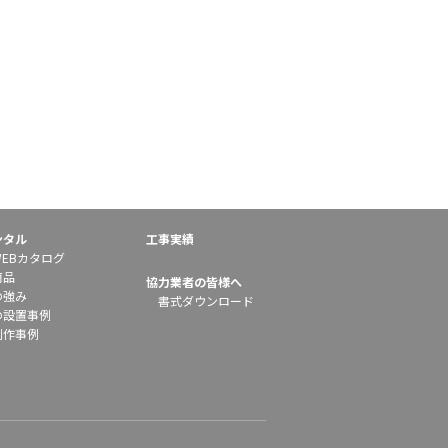
ンタル
工事実績
EBカタログ
商品
協力業者の皆様へ
の強み
書式ダウンロード
の設置事例
制作事例