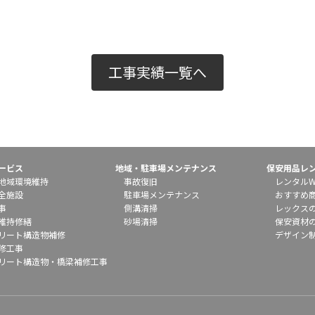
工事実績一覧へ
ービス
地域・駐車場メンテナンス
保安用品レ
地域環境維持
事故復旧
レンタルW
全施設
駐車場メンテナンス
おすすめ
事
側溝清掃
レックス
維持修繕
砂場清掃
保安資材
リート構造物補修
デザイン
修工事
リート構造物・橋梁補修工事